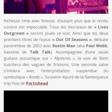
Richesse rime avec finesse, d’autant plus que le rendu
sonore est impeccable. Tous les morceaux de
« Lives
Outgrown »
seront joués ce soir. Ainsi que les deux
premiers titres de l’opus
« Out Of Seasons »
, délicate
parenthèse de 2002 avec
Rustin Man
(aka
Paul Webb
,
bassiste de
Talk Talk
). Accompagnée d’une seule
guitare acoustique sur
« Mysteries »,
la voix de Beth
suscitera des vagues de frissons. Une seconde salve
s’initiera avec l’interprétation suspendue du
symbolique
« Roads ».
Souvenir épuré de la flamboyance
trip-hop de
Portishead
.