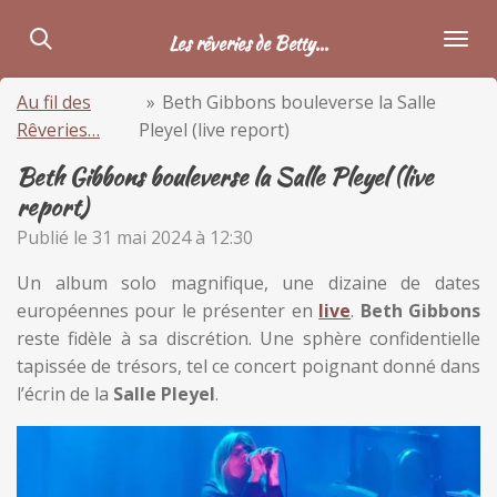
Passer
Les rêveries de Betty...
au
contenu
Au fil des
»
Beth Gibbons bouleverse la Salle
principal
Rêveries…
Pleyel (live report)
Beth Gibbons bouleverse la Salle Pleyel (live
report)
Publié le 31 mai 2024 à 12:30
Un album solo magnifique, une dizaine de dates
européennes pour le présenter en
live
.
Beth Gibbons
reste fidèle à sa discrétion. Une sphère confidentielle
tapissée de trésors, tel ce concert poignant donné dans
l’écrin de la
Salle Pleyel
.