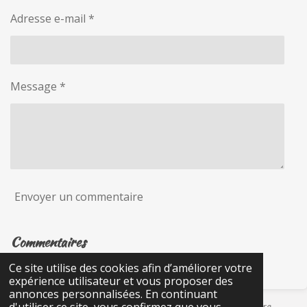
Adresse e-mail *
Message *
Envoyer un commentaire
Commentaires
Ce site utilise des cookies afin d’améliorer votre
Il n'y a pas encore de commentaire.
expérience utilisateur et vous proposer des
annonces personnalisées. En continuant
Certains liens présents sur Les Rêveries de Betty peuvent être