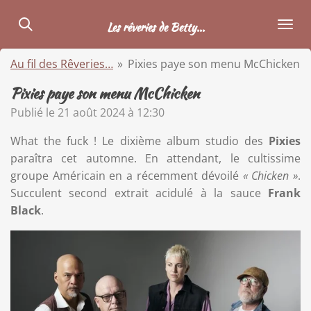
Passer
Les rêveries de Betty...
au
contenu
Au fil des Rêveries…
»
Pixies paye son menu McChicken
principal
Pixies paye son menu McChicken
Publié le 21 août 2024 à 12:30
What the fuck ! Le dixième album studio des
Pixies
paraîtra cet automne. En attendant, le cultissime
groupe Américain en a récemment dévoilé
« Chicken »
.
Succulent second extrait acidulé à la sauce
Frank
Black
.