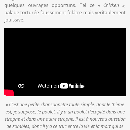
quelques ouvrages opportuns. Tel ce
« Chicken »
,
balade torturée faussement folâtre mais véritablement
jouissive.
« C’est une petite chansonnette toute simple, dont le thème
est, je suppose, le poulet. Il y a un poulet décapité dans une
strophe et dans une autre strophe, il est à nouveau question
de zombies, donc il y a ce truc entre la vie et la mort qui se