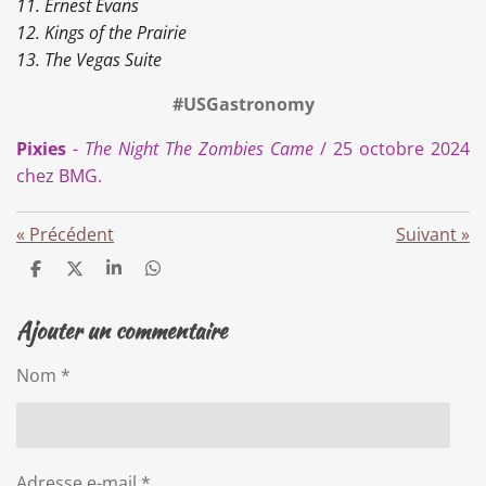
11. Ernest Evans
12. Kings of the Prairie
13. The Vegas Suite
#USGastronomy
Pixies
-
The Night The Zombies Came
/ 25 octobre 2024
chez BMG.
«
Précédent
Suivant
»
P
P
P
P
a
a
a
a
r
r
r
r
Ajouter un commentaire
t
t
t
t
a
a
a
a
g
g
g
g
Nom *
e
e
e
e
r
r
r
r
Adresse e-mail *