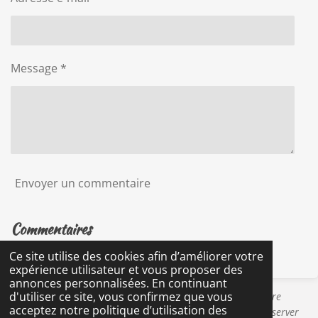
Message *
Envoyer un commentaire
Commentaires
Ce site utilise des cookies afin d’améliorer votre
Il n'y a pas encore de commentaire.
expérience utilisateur et vous proposer des
annonces personnalisées. En continuant
d'utiliser ce site, vous confirmez que vous
Certains liens présents sur Les Rêveries de Betty peuvent être
acceptez notre politique d’utilisation des
affiliés. Merci pour votre soutien qui permet au site de conserver