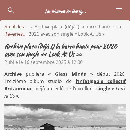
Passer
Les rêveries de Betty...
au
contenu
Au fil des
»
Archive place (déjà !) la barre haute pour
principal
Rêveries…
2026 avec son single « Look At Us »
Archive place (déjà !) la barre haute pour 2026
avec son single « Look At Us »
Publié le 16 septembre 2025 à 12:30
Archive
publiera
« Glass Minds »
début 2026.
Treizième album studio de
l’infatigable collectif
Britannique
, déjà auréolé de l’excellent
single
« Look
At Us ».