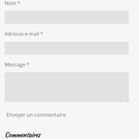
Nom *
e
e
e
e
r
r
r
r
Adresse e-mail *
Message *
Envoyer un commentaire
Commentaires