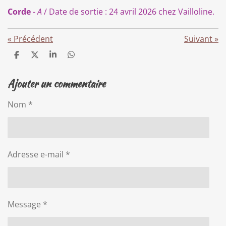
Corde
-
A
/ Date de sortie : 24 avril 2026 chez Vailloline.
«
Précédent
Suivant
»
P
P
P
P
a
a
a
a
r
r
r
r
Ajouter un commentaire
t
t
t
t
a
a
a
a
g
g
g
g
Nom *
e
e
e
e
r
r
r
r
Adresse e-mail *
Message *