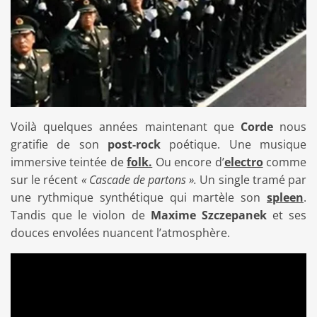
Voilà quelques années maintenant que
Corde
nous
gratifie de son
post-rock
poétique. Une musique
immersive teintée de
folk.
Ou encore d’
electro
comme
sur le récent
« Cascade de partons ».
Un single tramé par
une rythmique synthétique qui martèle son
spleen
.
Tandis q
ue le violon de
Maxime Szczepanek
et ses
douces envolées nuancent l
’
atmosphère.