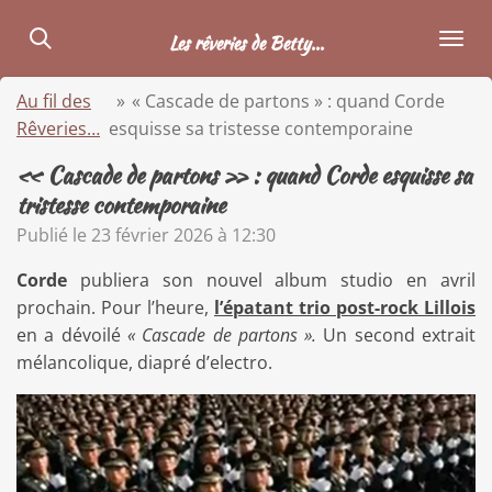
Passer
Les rêveries de Betty...
au
contenu
Au fil des
»
« Cascade de partons » : quand Corde
principal
Rêveries…
esquisse sa tristesse contemporaine
« Cascade de partons » : quand Corde esquisse sa
tristesse contemporaine
Publié le 23 février 2026 à 12:30
Corde
publiera son nouvel album studio en avril
prochain. Pour l
’
heure,
l’épatant trio post-rock Lillois
en a dévoilé
« Cascade de partons ».
Un second extrait
mélancolique, diapré d’electro.