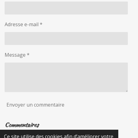
Adresse e-mail *
Message *
Envoyer un commentaire
Commentaires
Ce site utilise des cookies afin d’améliorer votre
Il n'y a pas encore de commentaire.