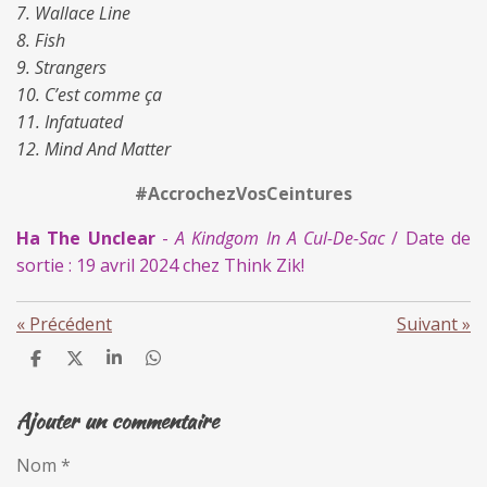
7. Wallace Line
8. Fish
9. Strangers
10. C’est comme ça
11. Infatuated
12. Mind And Matter
#AccrochezVosCeintures
Ha The Unclear
-
A Kindgom In A Cul-De-Sac
/ Date de
sortie : 19 avril 2024 chez Think Zik!
«
Précédent
Suivant
»
P
P
P
P
a
a
a
a
r
r
r
r
Ajouter un commentaire
t
t
t
t
a
a
a
a
g
g
g
g
Nom *
e
e
e
e
r
r
r
r