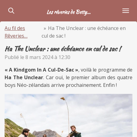
Passer
Les rêveries de Betty...
au
contenu
Au fil des
»
Ha The Unclear : une échéance en
principal
Rêveries…
cul de sac !
Ha The Unclear : une échéance en cul de sac !
Publié le 8 mars 2024 à 12:30
« A Kindgom In A Cul-De-Sac »
, voilà le programme de
Ha The Unclear
. Car oui, le premier album des quatre
boys Néo-zélandais arrive prochainement. Enfin !