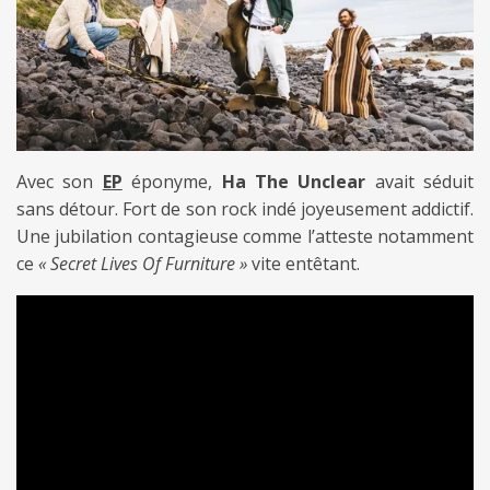
Avec son
EP
éponyme,
Ha The Unclear
avait séduit
sans détour. Fort de son rock indé joyeusement addictif.
Une jubilation contagieuse comme l’atteste notamment
ce
« Secret Lives Of Furniture »
vite entêtant.