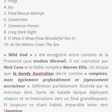
3. Frogs
4. Joy
5. Final Rescue Attempt
6. Conversion
7. Cinnamon Horses
8. Long Dark Night
9. O Wow O Wow (How Wonderful She Is)
10. As the Waters Cover The Sea
« Wild God »
a été enregistré entre Londres et la
Provence (aux
studios Miraval
). Il est coproduit par
Nick Cave
et le fidèle complice
Warren Ellis
. Un disque
que
le dandy Australien
décrit comme
« complexe,
mais également profondément et joyeusement
accrocheur »
. Définition parfaitement illustrée par le
morceau titre. Sorte de balade épique déployant
chœurs et orchestrations vers un final grandiloquent.
Et toujours ce chant habité, imparable levier vers
l’
émotion
..