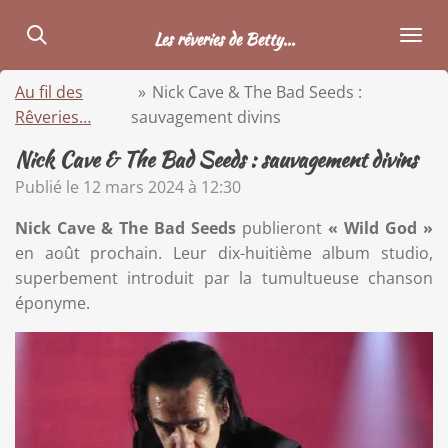
Passer
Les rêveries de Betty...
au
contenu
Au fil des
»
Nick Cave & The Bad Seeds :
principal
Rêveries…
sauvagement divins
Nick Cave & The Bad Seeds : sauvagement divins
Publié le 12 mars 2024 à 12:30
Nick Cave & The Bad Seeds
publieront
« Wild God »
en août prochain. Leur dix-huitième album studio,
superbement introduit par la tumultueuse chanson
éponyme.