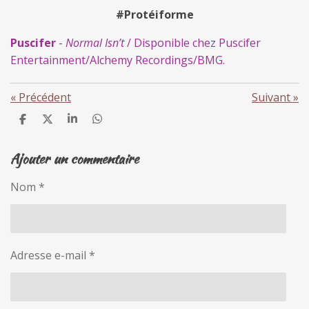
#Protéiforme
Puscifer
-
Normal Isn’t
/ Disponible chez Puscifer
Entertainment/Alchemy Recordings/BMG.
«
Précédent
Suivant
»
P
P
P
P
a
a
a
a
r
r
r
r
Ajouter un commentaire
t
t
t
t
a
a
a
a
g
g
g
g
Nom *
e
e
e
e
r
r
r
r
Adresse e-mail *