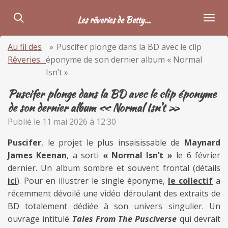
Passer
Les rêveries de Betty...
au
contenu
Au fil des
»
Puscifer plonge dans la BD avec le clip
principal
Rêveries…
éponyme de son dernier album « Normal
Isn’t »
Puscifer plonge dans la BD avec le clip éponyme
de son dernier album « Normal Isn’t »
Publié le 11 mai 2026 à 12:30
Puscifer
, le projet le plus insaisissable de
Maynard
James Keenan
, a sorti
« Normal Isn’t »
le 6 février
dernier. Un album sombre et souvent frontal (détails
ici
). Pour en illustrer le single éponyme,
le collectif
a
récemment dévoilé une vidéo déroulant des extraits de
BD totalement dédiée à son univers singulier. Un
ouvrage intitulé
Tales From The Pusciverse
qui devrait