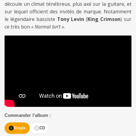
découle un climat ténébreux, plus axé sur la guitare, et
sur lequel officient des invités de marque. Notamment
le légendaire bassiste
Tony Levin
(
King Crimson
) sur
ce très bon
« Normal Isn't ».
Commander l’album :
Vinyle
CD