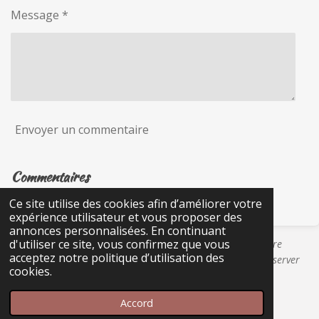
Message *
Envoyer un commentaire
Commentaires
Ce site utilise des cookies afin d’améliorer votre
Il n'y a pas encore de commentaire.
expérience utilisateur et vous proposer des
annonces personnalisées. En continuant
d'utiliser ce site, vous confirmez que vous
Certains liens présents sur Les Rêveries de Betty peuvent être
acceptez notre politique d’utilisation des
affiliés. Merci pour votre soutien qui permet au site de conserver
cookies.
une totale indépendance éditoriale.
© 2023 - 2026 Les rêveries de Betty
Accord
Propulsé par
Webador