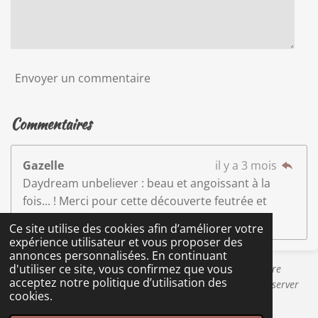
Envoyer un commentaire
Commentaires
Gazelle
il y a 3 mois
Daydream unbeliever : beau et angoissant à la
fois... ! Merci pour cette découverte feutrée et
profonde.
Ce site utilise des cookies afin d’améliorer votre
expérience utilisateur et vous proposer des
annonces personnalisées. En continuant
d'utiliser ce site, vous confirmez que vous
Certains liens présents sur Les Rêveries de Betty peuvent être
acceptez notre politique d’utilisation des
affiliés. Merci pour votre soutien qui permet au site de conserver
cookies.
une totale indépendance éditoriale.
© 2023 - 2026 Les rêveries de Betty