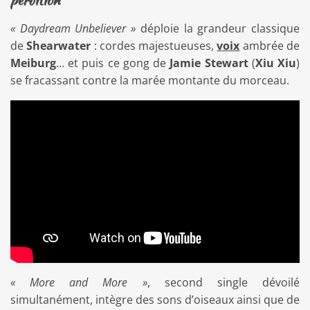
perdition
« Daydream Unbeliever »
déploie la grandeur classique
de
Shearwater
: cordes majestueuses,
voix
ambrée de
Meiburg
... et puis ce gong de
Jamie Stewart
(
Xiu Xiu
)
se fracassant contre la marée montante du morceau.
« More and More »
, second single dévoilé
simultanément, intègre des sons d’oiseaux ainsi que de