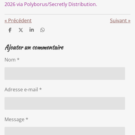
2026 via Polyborus/Secretly Distribution.
«
Précédent
Suivant
»
P
P
P
P
a
a
a
a
r
r
r
r
Ajouter un commentaire
t
t
t
t
a
a
a
a
g
g
g
g
Nom *
e
e
e
e
r
r
r
r
Adresse e-mail *
Message *