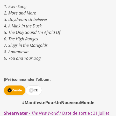
1. Even Song
2. More and More
3. Daydream Unbeliever
4. A Mink in the Dusk
5. The Only Sound I’m Afraid Of
6. The High Ranges
7. Slugs in the Marigolds
8. Anamnesia
9. You and Your Dog
(Pré)commander l’album :
Vinyle
CD
#ManifestePourUnNouveauMonde
Shearwater
-
The New World
/ Date de sortie : 31 juillet