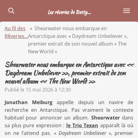
Passer
Les rêveries de Betty...
au
contenu
Au fil des
»
Shearwater nous embarque en
principal
Rêveries…
Antarctique avec « Daydream Unbeliever »,
premier extrait de son nouvel album « The
New World »
Shearwater nous embarque en Antarctique avec «
Daydream Unbeliever », premier extrait de son
nouvel album « The New World »
Publié le 15 mai 2026 à 12:30
Jonathan Meiburg
appelle depuis un navire de
recherche en Antarctique. Pas vraiment le contexte
habituel pour annoncer un album.
Shearwater
dans
sa plus pure expression :
le Trio Texan
apparaît là où
on ne l’attend pas.
« Daydream Unbeliever »
, premier